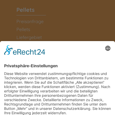
Pellets
Preisanfrage
Pellets
Liefergebiet
Information
Kontakt
Rückrufservice
Kundenbereich