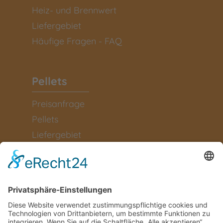
Heiz- und Brennwert
Liefergebiet
Häufige Fragen - FAQ
Pellets
Preisanfrage
Pellets
Liefergebiet
Information
Kontakt
Rückrufservice